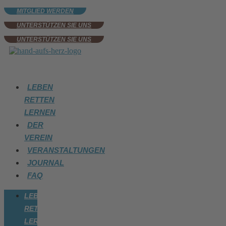
Zum
MITGLIED WERDEN
Inhalt
springen
UNTERSTÜTZEN SIE UNS
UNTERSTÜTZEN SIE UNS
LEBEN
RETTEN
LERNEN
DER
VEREIN
VERANSTALTUNGEN
JOURNAL
FAQ
LEBEN
RETTEN
LERNEN