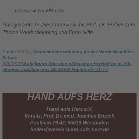
Interview bei HR Info
Das gesamte hr-iNFO Interview mit Prof. Dr. Ehrlich zum
Thema Wiederbelebung und Erste Hilfe
Voriger
Zurück
Reanimationsschulung an der Martin Niemöller-
Schule
Nächster
Aufklärung über den plötzlichen Herztod beim 165-
Nächster
jährigen Jubiläum des SC SAFO Frankfurt
HAND AUFS HERZ
Hand aufs Herz e.V.
Vorsitz: Prof. Dr. med. Joachim Ehrlich
Postfach 29 42, 65019 Wiesbaden
helfen@verein-hand-aufs-herz.de